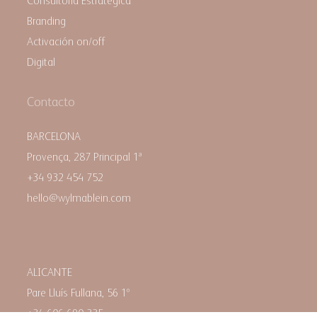
Consultoría Estratégica
Branding
Activación on/off
Digital
Contacto
BARCELONA
Provença, 287 Principal 1ª
+34 932 454 752
hello@wylmablein.com
ALICANTE
Pare Lluís Fullana, 56 1º
+34 606 690 335