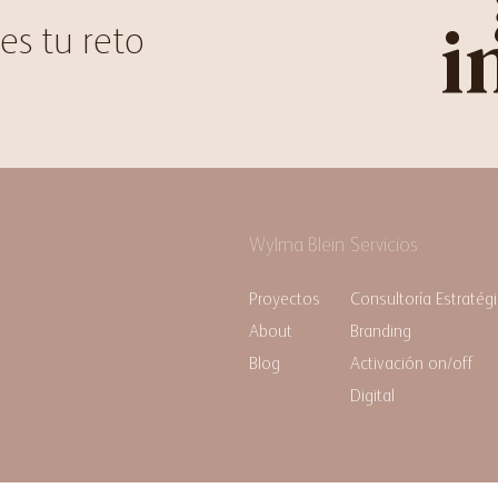
i
es tu reto
Wylma Blein
Servicios
Proyectos
Consultoría Estratég
About
Branding
Blog
Activación on/off
Digital