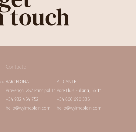
n touch
Contacto
ica
BARCELONA
ALICANTE
Provença, 287 Principal 1ª
Pare Lluís Fullana, 56 1º
+34 932 454 752
+34 606 690 335
hello@wylmablein.com
hello@wylmablein.com