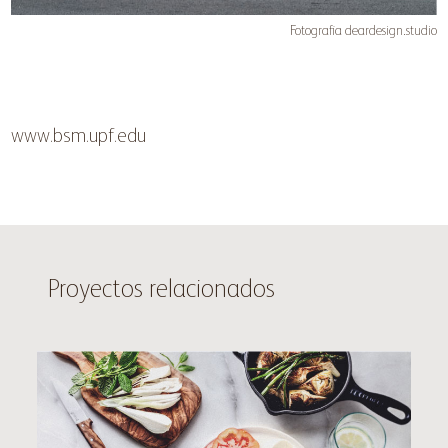
Fotografia
deardesign.studio
www.bsm.upf.edu
Proyectos relacionados
Fire&Bread