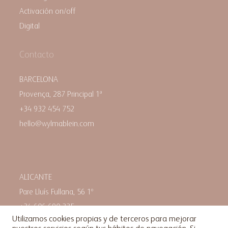
Activación on/off
Digital
Contacto
BARCELONA
Provença, 287 Principal 1ª
+34 932 454 752
hello@wylmablein.com
ALICANTE
Pare Lluís Fullana, 56 1º
+34 606 690 335
Utilizamos cookies propias y de terceros para mejorar
hello@wylmablein.com